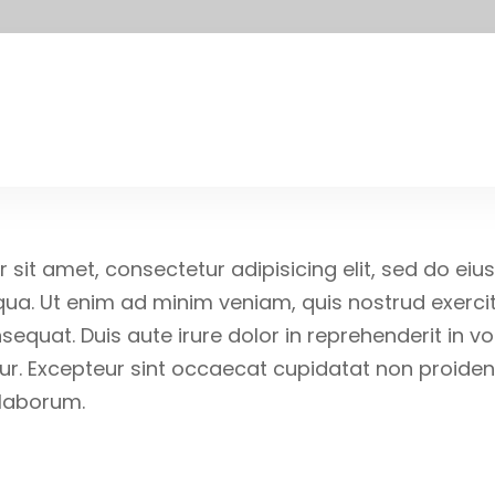
Advertise
Events
Community Social Investm
 sit amet, consectetur adipisicing elit, sed do ei
ua. Ut enim ad minim veniam, quis nostrud exercitat
uat. Duis aute irure dolor in reprehenderit in vol
tur. Excepteur sint occaecat cupidatat non proident
 laborum.