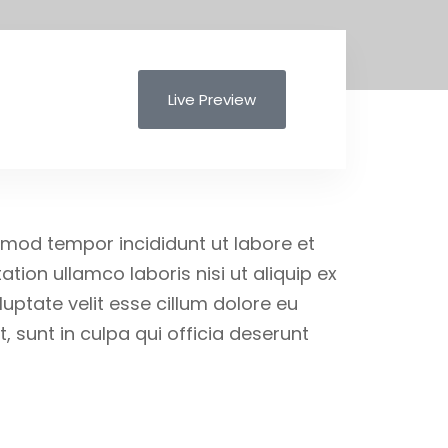
ent (CSI)
Publications
Contact Us
Live Preview
usmod tempor incididunt ut labore et
ion ullamco laboris nisi ut aliquip ex
uptate velit esse cillum dolore eu
, sunt in culpa qui officia deserunt