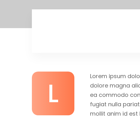
Home
About
Lorem ipsum dolor
L
dolore magna aliq
ea commodo conseq
fugiat nulla paria
mollit anim id est